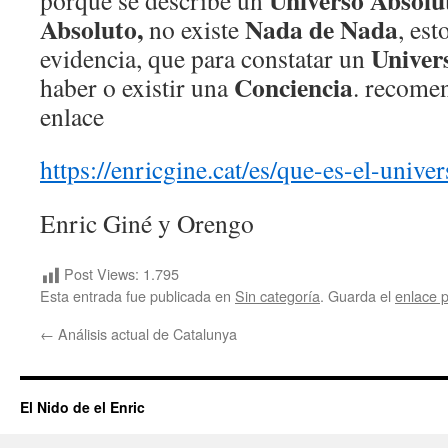
Universo Absolu
porque se describe un
Absoluto,
Nada de Nada
no existe
, est
Univer
evidencia, que para constatar un
Conciencia
haber o existir una
. recomen
enlace
https://enricgine.cat/es/que-es-el-univer
Enric Giné y Orengo
Post Views:
1.795
Esta entrada fue publicada en
Sin categoría
. Guarda el
enlace 
←
Análisis actual de Catalunya
El Nido de el Enric