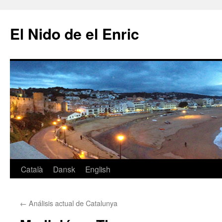
Saltar
al
El Nido de el Enric
contenido
Català
Dansk
English
←
Análisis actual de Catalunya