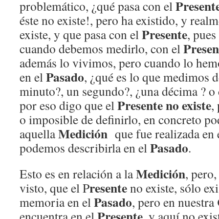
Present
problemático, ¿qué pasa con el
éste no existe!, pero ha existido, y real
Presente
existe, y que pasa con el
, pues
Presen
cuando debemos medirlo, con el
además lo vivimos, pero cuando lo hem
Pasado
en el
, ¿qué es lo que medimos 
minuto?, un segundo?, ¿una décima ? o
Presente no existe
por eso digo que el
,
o imposible de definirlo, en concreto p
Medición
aquella
que fue realizada en 
Pasado
podemos describirla en el
.
Medición
Esto es en relación a la
, pero
resente
visto, que el P
no existe, sólo exi
Pasado
memoria en el
, pero en nuestra
Presente
encuentra en el
, y aquí no exis