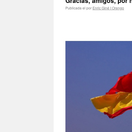
Gracias, amigos, por 
Publicada el
por
Enric Giné I Orengo