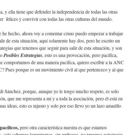
lla, y ella tiene que defender la independencia de todas las otras
r felices y convivir con todas las otras culturas del mundo.
ue he hecho, ahora voy a comentar cómo puedo empezar a trabajar
alir de esta situación, aquí solamente hay dos, pero he escrito un
rategias que tenemos que seguir para salir de esta situación, y son
amo
P
osibles Estrategias
, esto es una provocación, pero pacífica,
e comportarnos de una manera pacífica, quiero escribir a la ANC
C? Pues porque es un movimiento civil al que pertenezco y al que
rdi Sánchez, porque, aunque yo le tengo mucho respeto, es solo
n, que me representa a mí y a toda la asociación, pero él está en
mas ideas, esto es injusto y solo por eso llevo yo un lazo amarillo
pacíficos,
pero otra característica nuestra es que estamos
 solo sabemos lamentarnos, sin embargo, no tenemos estrategias,