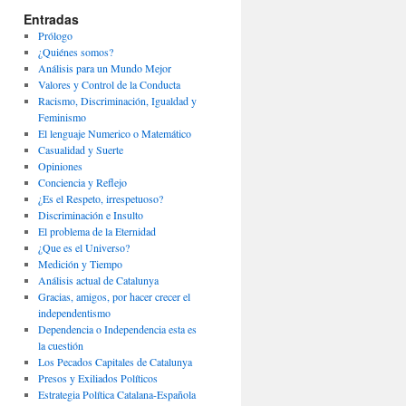
Entradas
Prólogo
¿Quiénes somos?
Análisis para un Mundo Mejor
Valores y Control de la Conducta
Racismo, Discriminación, Igualdad y
Feminismo
El lenguaje Numerico o Matemático
Casualidad y Suerte
Opiniones
Conciencia y Reflejo
¿Es el Respeto, irrespetuoso?
Discriminación e Insulto
El problema de la Eternidad
¿Que es el Universo?
Medición y Tiempo
Análisis actual de Catalunya
Gracias, amigos, por hacer crecer el
independentismo
Dependencia o Independencia esta es
la cuestión
Los Pecados Capitales de Catalunya
Presos y Exiliados Políticos
Estrategia Política Catalana-Española