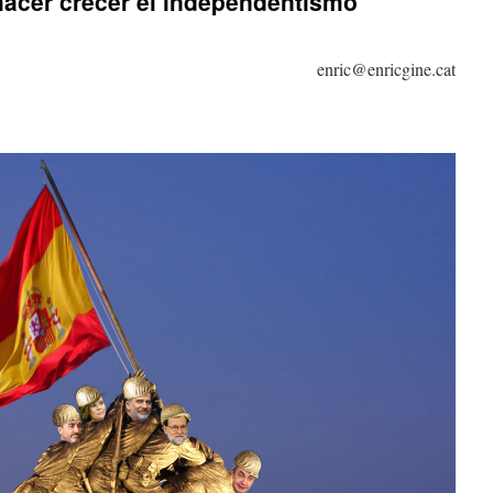
hacer crecer el independentismo
enric@enricgine.cat