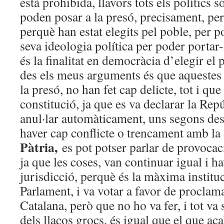
està prohibida, llavors tots els polítics s
poden posar a la presó, precisament, per
perquè han estat elegits pel poble, per 
seva ideologia política per poder portar
és la finalitat en democràcia d’elegir el 
des els meus arguments és que aquestes 
la presó, no han fet cap delicte, tot i que
constitució, ja que es va declarar la Rep
anul·lar automàticament, uns segons des
haver cap conflicte o trencament amb la
Pàtria,
es pot potser parlar de provocac
ja que les coses, van continuar igual i h
jurisdicció, perquè és la màxima instituc
Parlament, i va votar a favor de procla
Catalana, però que no ho va fer, i tot va
dels llaços grocs, és igual que el que ac