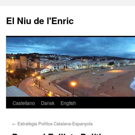
Vés
al
El Niu de l'Enric
contingut
Castellano
Dansk
English
←
Estratègia Política Catalana-Espanyola