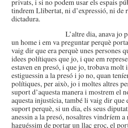
privats, i si no podem usar els espais púb
tindrem Llibertat, ni d’expressió, ni de r
dictadura.
L’altre dia, anava jo pel car
un home i em va preguntar perquè portava
vaig dir que era perquè unes persones q
idees polítiques que jo, i que em repres
estaven en presó, i que jo, trobava molt i
estiguessin a la presó i jo no, quan tení
polítiques, per això, jo i moltes altres 
suport d’aquesta manera i mostrem el n
aquesta injustícia, també li vaig dir que 
suport perquè, si un dia, els seus diputat
anessin a la presó, nosaltres vindríem a r
haguéssim de portar un llaç groc, el por