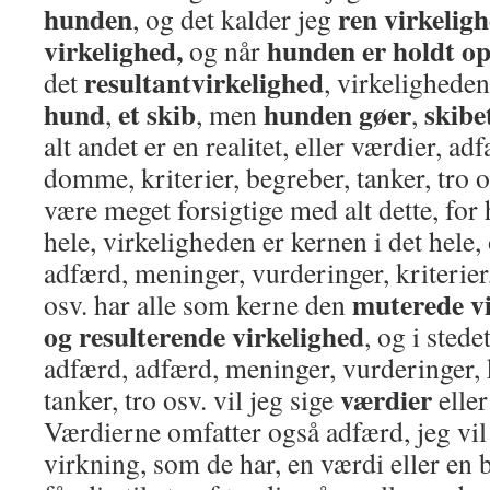
hunden
ren virkelig
, og det kalder jeg
virkelighed,
hunden er holdt op
og når
resultantvirkelighed
det
, virkeligheden
hund
et skib
hunden gøer
skibe
,
, men
,
alt andet er en realitet, eller værdier, a
domme, kriterier, begreber, tanker, tro o
være meget forsigtige med alt dette, for 
hele, virkeligheden er kernen i det hele,
adfærd, meninger, vurderinger, kriterier,
muterede vi
osv. har alle som kerne den
og resulterende virkelighed
, og i stede
adfærd, adfærd, meninger, vurderinger, k
værdier
tanker, tro osv. vil jeg sige
elle
Værdierne omfatter også adfærd, jeg vil
virkning, som de har, en værdi eller en