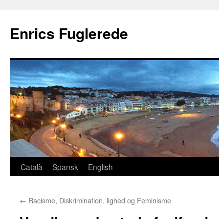
Hop
til
Enrics Fuglerede
indhold
Català
Spansk
English
←
Racisme, Diskrimination, lighed og Feminisme