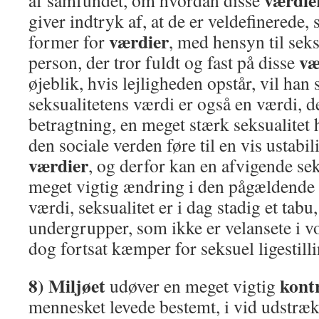
værdie
af samfundet, om hvordan disse
giver indtryk af, at de er veldefinerede, s
værdier
former for
, med hensyn til seks
væ
person, der tror fuldt og fast på disse
øjeblik, hvis lejligheden opstår, vil han 
seksualitetens værdi er også en værdi, de
betragtning, en meget stærk seksualitet 
den sociale verden føre til en vis ustabili
værdier
, og derfor kan en afvigende seks
meget vigtig ændring i den pågældende 
værdi, seksualitet er i dag stadig et tabu,
undergrupper, som ikke er velansete i v
dog fortsat kæmper for seksuel ligestilli
8) Miljøet
kont
udøver en meget vigtig
mennesket levede bestemt, i vid udstrækn