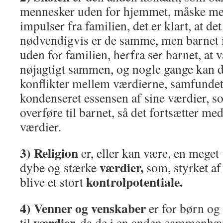
mennesker uden for hjemmet, måske med
impulser fra familien, det er klart, at de
nødvendigvis er de samme, men barnet in
uden for familien, herfra ser barnet, at 
nøjagtigt sammen, og nogle gange kan 
konflikter mellem værdierne, samfunde
kondenseret essensen af sine værdier, s
overføre til barnet, så det fortsætter med
værdier.
3) Religion
er, eller kan være, en meget 
værdier,
dybe og stærke
som, styrket a
kontrolpotentiale.
blive et stort
4) Venner og venskaber
er for børn og
værdier,
til
da de i en anden sammenhæn