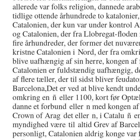
allerede var folks religion, dannede ara
tidlige ottende århundrede to katalonier,
Catalonien, der kun var under kontrol A
og Catalonien, der fra Llobregat-floden
fire århundreder, der former det nuvære
kristne Catalonien i Nord, der fra omkr
blive uafhængig af sin herre, kongen af ​
Catalonien er fuldstændig uafhængig, de
af flere tæller, der til sidst bliver feudat
Barcelona,Det er ved at blive kendt unde
omkring en ñ eller 1100, kort før Optæ
danne et forbund eller n med kongen af
Crown of Arag det eller n, i Catalu ñ e
myndighed være til altid Grev af Barcel
personligt, Catalonien aldrig konge var