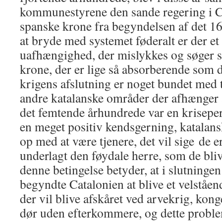
kommunestyrene den sande regering i C
spanske krone fra begyndelsen af ​​det 1
at bryde med systemet føderalt er der et 
uafhængighed, der mislykkes og søger st
krone, der er lige så absorberende som 
krigens afslutning er noget bundet med 
andre katalanske områder der afhænger 
det femtende århundrede var en krisepe
en meget positiv kendsgerning, katala
op med at være tjenere, det vil sige de e
underlagt den føydale herre, som de bli
denne betingelse betyder, at i slutningen 
begyndte Catalonien at blive et velståen
der vil blive afskåret ved arvekrig, konge
dør uden efterkommere, og dette proble