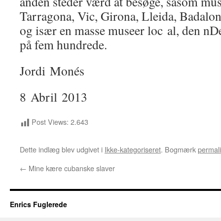
anden steder værd at besøge, såsom mus
Tarragona, Vic, Girona, Lleida, Badalona
og især en masse museer loc al, den nDe
på fem hundrede.
Jordi Monés
8 Abril 2013
Post Views:
2.643
Dette indlæg blev udgivet i
Ikke-kategoriseret
. Bogmærk
permal
←
Mine kære cubanske slaver
Enrics Fuglerede