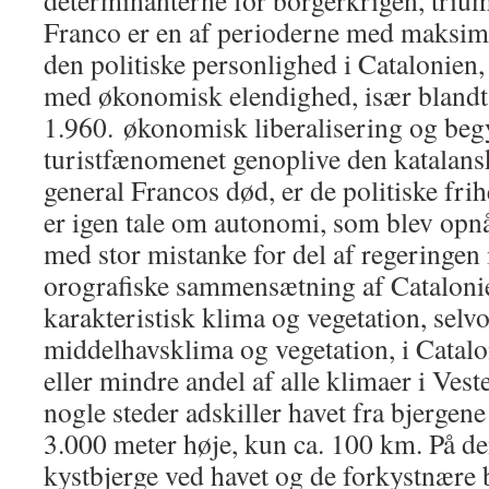
determinanterne for borgerkrigen, triumf
Franco er en af ​​perioderne med maksim
den politiske personlighed i Catalonien,
med økonomisk elendighed, især blandt 
1.960. økonomisk liberalisering og begyn
turistfænomenet genoplive den katalan
general Francos død, er de politiske fri
er igen tale om autonomi, som blev opnå
med stor mistanke for del af regeringen
orografiske sammensætning af Catalonie
karakteristisk klima og vegetation, selvo
middelhavsklima og vegetation, i Catalo
eller mindre andel af alle klimaer i Vest
nogle steder adskiller havet fra bjerge
3.000 meter høje, kun ca. 100 km. På d
kystbjerge ved havet og de forkystnære b