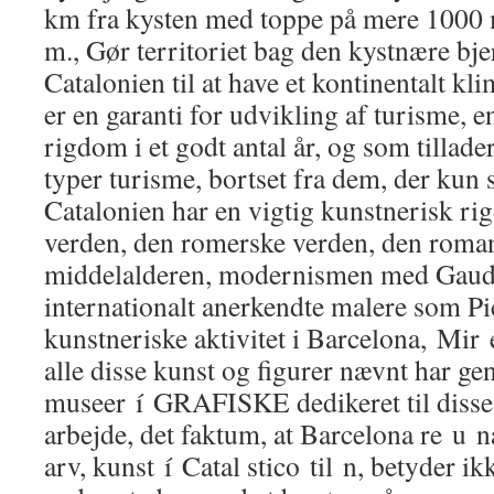
km fra kysten med toppe på mere 1000 
m., Gør territoriet bag den kystnære bje
Catalonien til at have et kontinentalt k
er en garanti for udvikling af turisme, en a
rigdom i et godt antal år, og som tillade
typer turisme, bortset fra dem, der kun s
Catalonien har en vigtig kunstnerisk ri
verden, den romerske verden, den roman
middelalderen, modernismen med Gaudí
internationalt anerkendte malere som Pic
kunstneriske aktivitet i Barcelona, Mir e
alle disse kunst og figurer nævnt har ge
museer í GRAFISKE dedikeret til disse 
arbejde, det faktum, at Barcelona re u n
arv, kunst í Catal stico til n, betyder ik