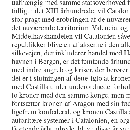
uafhængig med samme statsoverhoved fr
tidligt i det XIII århundrede, vil Catalo
stor pragt med erobringen af ​​de nuvær
det nuværende territorium Valencia, og 
Middelhavshandelen vil Catalonien såve
republikker blive en af ​​akserne i den af
silkevejen, der inkluderer handel med H
havnen i Bergen, er det femtende århun
med indre angreb og kriser, der berører
det er i slutningen af ​​dette iglo at krone
med Castilla under underordnede forhold,
to kroner med den samme konge, men me
fortsætter kronen af ​​Aragon med sin fød
ligefrem konfederal, og kronen Castilla 
autoritære systemer i Catalonien, en orga
fjortende århundrede, blev i disse år 