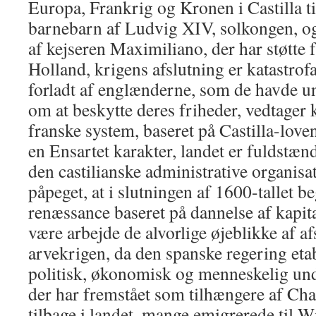
Europa, Frankrig og Kronen i Castilla til
barnebarn af Ludvig XIV, solkongen, og
af kejseren Maximiliano, der har støtte
Holland, krigens afslutning er katastrofa
forladt af englænderne, som de havde un
om at beskytte deres friheder, vedtager 
franske system, baseret på Castilla-love
en Ensartet karakter, landet er fuldstæn
den castilianske administrative organisa
påpeget, at i slutningen af ​​1600-tallet
renæssance baseret på dannelse af kapita
være arbejde de alvorlige øjeblikke af afs
arvekrigen, da den spanske regering eta
politisk, økonomisk og menneskelig un
der har fremstået som tilhængere af Char
tilbage i landet, mange emigrerede til W